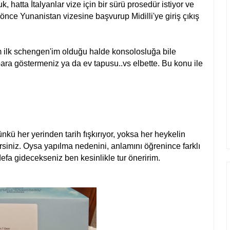
 hatta İtalyanlar vize için bir sürü prosedür istiyor ve
 önce Yunanistan vizesine başvurup Midilli'ye giriş çıkış
im ilk schengen'im olduğu halde konsolosluğa bile
ara göstermeniz ya da ev tapusu..vs elbette. Bu konu ile
ünkü her yerinden tarih fışkırıyor, yoksa her heykelin
siniz. Oysa yapılma nedenini, anlamını öğrenince farklı
defa gidecekseniz ben kesinlikle tur öneririm.