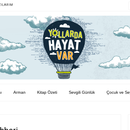
ZILARIM
ı
Arman
Kitap Özeti
Sevgili Günlük
Çocuk ve Se