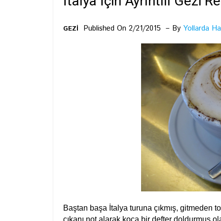
İtalya İçin Ayrıntılı Gezi R
Published On 2/21/2015
By
Yollarda Ha
GEZİ
Baştan başa İtalya turuna çıkmış, gitmeden t
çıkanı not alarak koca bir defter doldurmuş ol