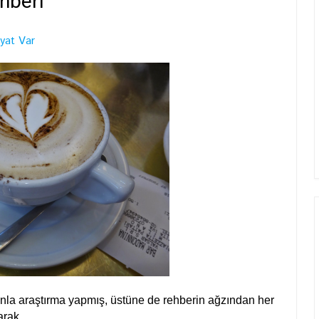
ehberi
yat Var
onla araştırma yapmış, üstüne de rehberin ağzından her
arak