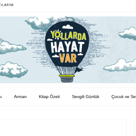
ZILARIM
ı
Arman
Kitap Özeti
Sevgili Günlük
Çocuk ve Se