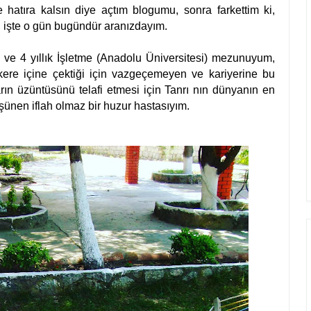
atıra kalsın diye açtım blogumu, sonra farkettim ki,
 işte o gün bugündür aranızdayım.
 ve 4 yıllık İşletme (Anadolu Üniversitesi) mezunuyum,
 kere içine çektiği için vazgeçemeyen ve kariyerine bu
ın üzüntüsünü telafi etmesi için Tanrı nın dünyanın en
şünen iflah olmaz bir huzur hastasıyım.