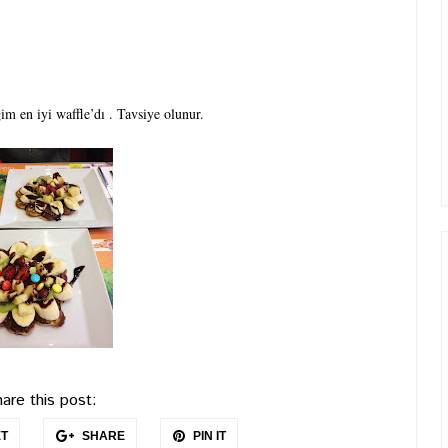
im en iyi waffle’dı . Tavsiye olunur.
are this post:
T
SHARE
PIN IT