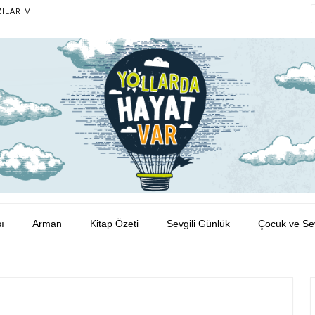
ZILARIM
ı
Arman
Kitap Özeti
Sevgili Günlük
Çocuk ve Se