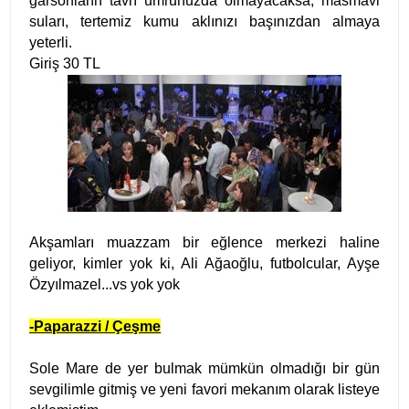
garsonların tavrı umrunuzda olmayacaksa, masmavi
suları, tertemiz kumu aklınızı başınızdan almaya
yeterli.
Giriş 30 TL
Akşamları muazzam bir eğlence merkezi haline
geliyor, kimler yok ki, Ali Ağaoğlu, futbolcular, Ayşe
Özyılmazel...vs yok yok
-Paparazzi / Çeşme
Sole Mare de yer bulmak mümkün olmadığı bir gün
sevgilimle gitmiş ve yeni favori mekanım olarak listeye