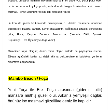
Boğucu, bunaltıcı, nemli bir havadan kaçmanın en güzel yolu püfür püfür esen
deniz kenarında keyif yapmak, ardından da kızgın kumlardan serin sulara
atlamak. (Biraz Magnum reklamı gibi oldu sanırım :)
)
Bu konuda şanslı bir konumda bulunuyoruz, 15 dakika mesafede inanılmaz
güzellikteki plajlara sahibiz. Şöyle anlatabilirim, sağımızda uzaklık derecesine
göre; Foça, Çeşme, Bodrum. Solumuzda; Çandarlı, Dikili, Ayvalık,
Küçükkuyu....vs Öyle böyle değil yani :)
Gitmekten keyif aldığım; denizi temiz plajları sizlerle de paylaşmak isterim.
Elbette aşağıdaki kadar az değil; aklıma gelip,resimlerini buldukça yenilerini
eklemeye çalışacağım.
-Mambo Beach / Foça
Yeni Foça ile Eski Foça arasında (gidenler bilir)
manzara müthiş güzel olur. Arkanız yemyeşil dağlar,
önünüz ise masmavi güzellikte deniz ile kaplıdır.