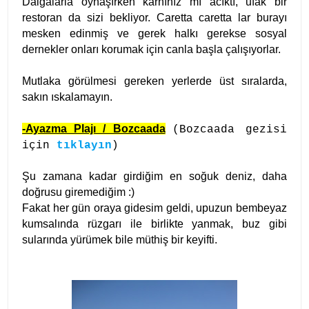
Dalgalarla oynaşırken karnınız mı acıktı, ufak bir
restoran da sizi bekliyor. Caretta caretta lar burayı
mesken edinmiş ve gerek halkı gerekse sosyal
dernekler onları korumak için canla başla çalışıyorlar.
Mutlaka görülmesi gereken yerlerde üst sıralarda,
sakın ıskalamayın.
-Ayazma Plajı / Bozcaada
(Bozcaada gezisi
için
tıklayın
)
Şu zamana kadar girdiğim en soğuk deniz, daha
doğrusu giremediğim :)
Fakat her gün oraya gidesim geldi, upuzun bembeyaz
kumsalında rüzgarı ile birlikte yanmak, buz gibi
sularında yürümek bile müthiş bir keyifti.