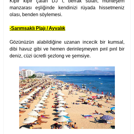
Kıpır kıpır çalan DJ i, berrak suları, muhteşem
manzarası eşliğinde kendinizi rüyada hissetmeniz
olası, benden söylemesi.
-Sarımsaklı Plajı / Ayvalık
Gözünüzün alabildiğine uzanan incecik bir kumsal,
dibi havuz gibi ve hemen derinleşmeyen pırıl pırıl bir
deniz, cüzi ücretli şezlong ve şemsiye.