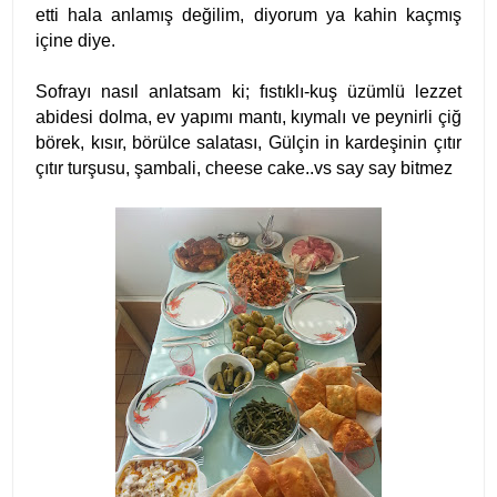
etti hala anlamış değilim, diyorum ya kahin kaçmış
içine diye.
Sofrayı nasıl anlatsam ki; fıstıklı-kuş üzümlü lezzet
abidesi dolma, ev yapımı mantı, kıymalı ve peynirli çiğ
börek, kısır, börülce salatası, Gülçin in kardeşinin çıtır
çıtır turşusu, şambali, cheese cake..vs say say bitmez