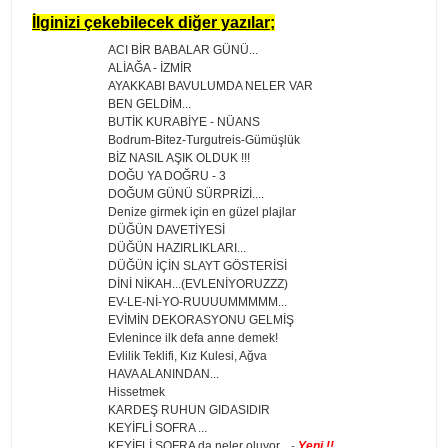
İlginizi çekebilecek diğer yazılar;
ACI BİR BABALAR GÜNÜ...
ALİAĞA - İZMİR
AYAKKABI BAVULUMDA NELER VAR
BEN GELDİM...
BUTİK KURABİYE - NÜANS
Bodrum-Bitez-Turgutreis-Gümüşlük
BİZ NASIL AŞIK OLDUK !!!
DOĞU YA DOĞRU - 3
DOĞUM GÜNÜ SÜRPRİZİ....
Denize girmek için en güzel plajlar
DÜĞÜN DAVETİYESİ
DÜĞÜN HAZIRLIKLARI...
DÜĞÜN İÇİN SLAYT GÖSTERİSİ
DİNİ NİKAH...(EVLENİYORUZZZ)
EV-LE-Nİ-YO-RUUUUMMMMM...
EVİMİN DEKORASYONU GELMİŞ
Evlenince ilk defa anne demek!
Evlilik Teklifi, Kız Kulesi, Ağva
HAVA ALANINDAN...
Hissetmek
KARDEŞ RUHUN GIDASIDIR
KEYİFLİ SOFRA ...
KEYİFLİ SOFRA da neler oluyor...
-
Yeni !!