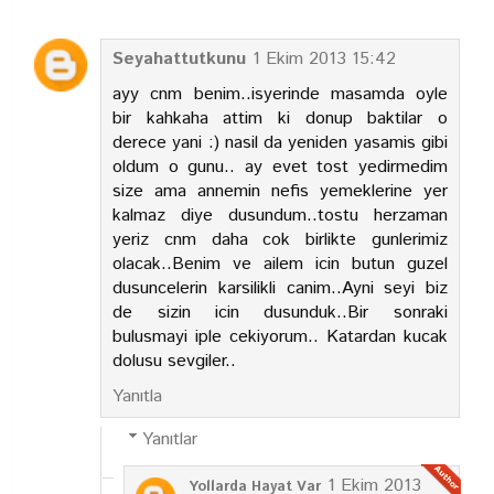
Seyahattutkunu
1 Ekim 2013 15:42
ayy cnm benim..isyerinde masamda oyle
bir kahkaha attim ki donup baktilar o
derece yani :) nasil da yeniden yasamis gibi
oldum o gunu.. ay evet tost yedirmedim
size ama annemin nefis yemeklerine yer
kalmaz diye dusundum..tostu herzaman
yeriz cnm daha cok birlikte gunlerimiz
olacak..Benim ve ailem icin butun guzel
dusuncelerin karsilikli canim..Ayni seyi biz
de sizin icin dusunduk..Bir sonraki
bulusmayi iple cekiyorum.. Katardan kucak
dolusu sevgiler..
Yanıtla
Yanıtlar
1 Ekim 2013
Yollarda Hayat Var