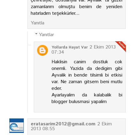
çevresiyle, dostlarıyla var. Ayvalık' ta güzel
zamanlarım olmuştu benim de yeniden
hatırladım teşekkürler...
Yanıtla
Yanıtlar
2 Ekim 2013
Yollarda Hayat Var
07:34
Haklisin canim dostluk cok
onemli. Yazida da dedigim gibi
Ayvalik in bende tilsimli bi etkisi
var. Ne zaman gitsem beni mutlu
eder.
Ayarlayalim da kalabalik bi
blogger bulusmasi yapalim
eratasarim2012@gmail.com
2 Ekim
2013 08:55