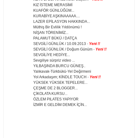
KIZ İSTEME MERASİMİ
KUAFÖR GÜNLÜĞÜM...
KURABİYE AŞKINAAAAA....
LAZER EPİLASYON HAKKINDA...
Müthiş Bir Evlilik Yıldönümü !
NİŞAN TÖRENİMİZ...
PALAMUT BÜKÜ / DATÇA
SEVGİLİ GÜNLÜK / 10.09.2013
-
Yeni !!
SEVGİLİ GÜNLÜK / Doğum Günüm
-
Yeni !!
SEVGİLİYE HEDİYE...
Sevgiliye sürpriz video ...
YILBAŞINDA BURCU GÜNEŞ..
Yalıkavak-Türkbükü-Yel Değirmeni
Yol Arkadaşım; KİNDLE TOUCH
-
Yeni !!
YÜKSEK YÜKSEK TEPELERE...
ÇEŞME DE 2 BLOGGER...
ÇİKOLATA KURSU...
ÖZLEM PILATES YAPIYOR
İZMİR E GELDİM DEMEK İÇİN...