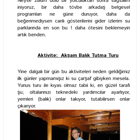
Neyse zulüm dolu bir yolculuktan sonra sağsalim
iniyoruz, bir daha tövbe arkadaş belgesel
programları ne güne duruyor, daha da
beğenmediysen canlı gösterilerini gider izlerim su
parklarında en son bu ! daha ötesini beklemeyin
artık benden.
Aktivite:
Akşam Balık Tutma Turu
Yine dalgalı bir gün bu aktiviteleri neden geldiğimiz
ilk günler yapmamışız ki su çarşaf gibiyken mesela.
Yunus turu ile kıyas olmaz tabii ki, en güzel tarafı
şu; oltalarınızı teknedeki yardımcılar ayarlıyor,
yemleri (balık) onlar takıyor, tutabilirsen onlar
çıkarıyor.