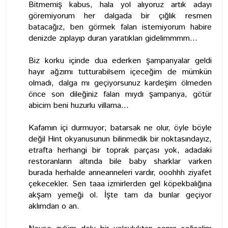
Bitmemiş kabus, hala yol alıyoruz artık adayı
göremiyorum her dalgada bir çığlık resmen
batacağız, ben görmek falan istemiyorum habire
denizde zıplayıp duran yaratıkları gidelimmmm...
Biz korku içinde dua ederken şampanyalar geldi
hayır ağzımı tutturabilsem içeceğim de mümkün
olmadı, dalga mı geçiyorsunuz kardeşim ölmeden
önce son dileğiniz falan mıydı şampanya, götür
abicim beni huzurlu villama...
Kafamın içi durmuyor; batarsak ne olur, öyle böyle
değil Hint okyanusunun bilinmedik bir noktasındayız,
etrafta herhangi bir toprak parçası yok, adadaki
restoranların altında bile baby sharklar varken
burada herhalde anneanneleri vardır, ooohhh ziyafet
çekecekler. Sen taaa izmirlerden gel köpekbalığına
akşam yemeği ol. İşte tam da bunlar geçiyor
aklımdan o an.