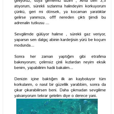
geliyoruz, suya girmemiz lazım ; Ama ben 3,5
atıyorum, sürekli sızlanma halindeyim korkuyorum
çünkü, geri mi dönsek, ya kocaman yaratıklar
gelirse yanımıza, offf nereden çıktı şimdi bu
adrenalin tutkusu ...
Sevgilimde gülüyor halime , sürekli gaz veriyor,
yaparsın sen dalgıç abinin kardeşisin yürü be koçum
modunda...
Sonra her zaman yaptığım gibi etrafıma
bakınıyorum; çelimsiz çinli kızlardan neyim eksik
benim, yapabilirim hadii bakalım...
Denizin içine baktığım ilk an kayboluyor tüm
korkularım, o nasıl bir güzellik yarabbim, sonra da
çıkar çıkarabilirsen beni. Daha çıkmadan sevgilime
yalvarıyorum tekrar gelelim diye o derece yani.