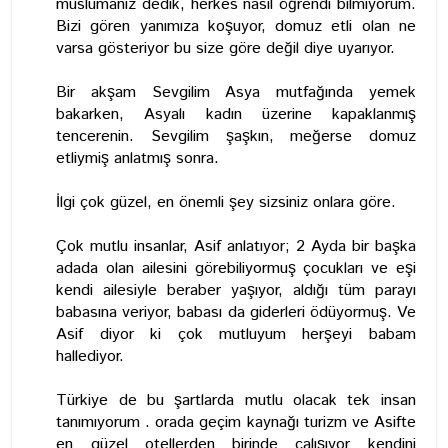
müslümanız dedik, herkes nasıl öğrendi bilmiyorum.
Bizi gören yanımıza koşuyor, domuz etli olan ne
varsa gösteriyor bu size göre değil diye uyarıyor.
Bir akşam Sevgilim Asya mutfağında yemek
bakarken, Asyalı kadın üzerine kapaklanmış
tencerenin. Sevgilim şaşkın, meğerse domuz
etliymiş anlatmış sonra.
İlgi çok güzel, en önemli şey sizsiniz onlara göre.
Çok mutlu insanlar, Asif anlatıyor; 2 Ayda bir başka
adada olan ailesini görebiliyormuş çocukları ve eşi
kendi ailesiyle beraber yaşıyor, aldığı tüm parayı
babasına veriyor, babası da giderleri ödüyormuş. Ve
Asif diyor ki çok mutluyum herşeyi babam
hallediyor.
Türkiye de bu şartlarda mutlu olacak tek insan
tanımıyorum . orada geçim kaynağı turizm ve Asifte
en güzel otellerden birinde çalışıyor kendini