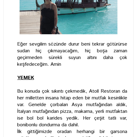
Eğer sevgilim sözünde durur beni tekrar götürürse
sudan hiç çıkmayacağım, hiç boşa zaman
geçirmeden sürekli suyun altını daha çok
keşfedeceğim. Amin
YEMEK
Bu konuda çok sıkıntı çekmedik, Atoll Restoran da
her milletten insana hitap eden bir mutfak kesinlikle
var. Genelde çorbaları Asya mutfağından aldık,
İtalyan mutfağından pizza, makarna, yerli mutfaktan
ise bol bol karides yedik. Her çeşit tatlı var,
bonibonlu dondurma da dahil.
İlk gittiğimizde oradan herhangi bir garsona