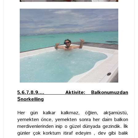
5.6.7.8.9....
Aktivite:
Balkonumuzdan
Şnorkelling
Her gün kalkar kalkmaz, öğlen, akşamüstü,
yemekten önce, yemekten sonra her daim balkon
merdivenlerinden inip o güzel dünyada gezindik. İlk
günler çok korktum itiraf edeyim , dev gibi balık