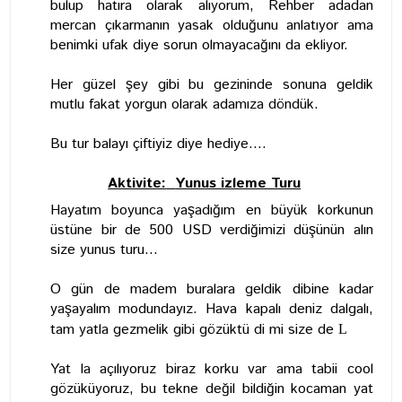
bulup hatıra olarak alıyorum, Rehber adadan
mercan çıkarmanın yasak olduğunu anlatıyor ama
benimki ufak diye sorun olmayacağını da ekliyor.
Her güzel şey gibi bu gezininde sonuna geldik
mutlu fakat yorgun olarak adamıza döndük.
Bu tur balayı çiftiyiz diye hediye....
Aktivite:
Yunus izleme Turu
Hayatım boyunca yaşadığım en büyük korkunun
üstüne bir de 500 USD verdiğimizi düşünün alın
size yunus turu...
O gün de madem buralara geldik dibine kadar
yaşayalım modundayız. Hava kapalı deniz dalgalı,
tam yatla gezmelik gibi gözüktü di mi size de
L
Yat la açılıyoruz biraz korku var ama tabii cool
gözüküyoruz, bu tekne değil bildiğin kocaman yat