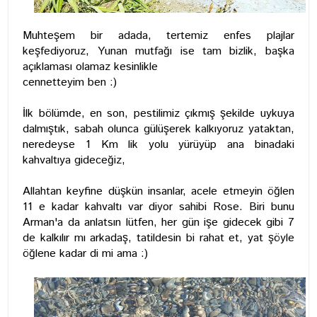
Muhteşem bir adada, tertemiz enfes plajlar
keşfediyoruz, Yunan mutfağı ise tam bizlik, başka
açıklaması olamaz kesinlikle
cennetteyim ben :)
İlk bölümde, en son, pestilimiz çıkmış şekilde uykuya
dalmıştık, sabah olunca gülüşerek kalkıyoruz yataktan,
neredeyse 1 Km lik yolu yürüyüp ana binadaki
kahvaltıya gideceğiz,
Allahtan keyfine düşkün insanlar, acele etmeyin öğlen
11 e kadar kahvaltı var diyor sahibi Rose. Biri bunu
Arman'a da anlatsın lütfen, her gün işe gidecek gibi 7
de kalkılır mı arkadaş, tatildesin bi rahat et, yat şöyle
öğlene kadar di mi ama :)