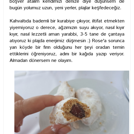
boşver atalım kendimizi denize diye düşünsem de
bugün yolumuz uzun, yeni yerler, plajlar keşfedeceğiz.
Kahvaltıda bademli bir kurabiye çıkıyor, iltifat etmekten
yiyemiyoruz o derece, ağzımızın suyu akıyor, nasıl kıyır
kıyır, nasıl lezzetli aman yarabbi, 3-5 tane de çantaya
atıyoruz ki plajda enerjimiz düşmesin :) Rose'a sorunca
yan köyde bir fırın olduğunu her şeyi oradan temin
ettiklerini öğreniyoruz, adını bir kağıda yazıp veriyor.
Almadan dönersem ne olayım.