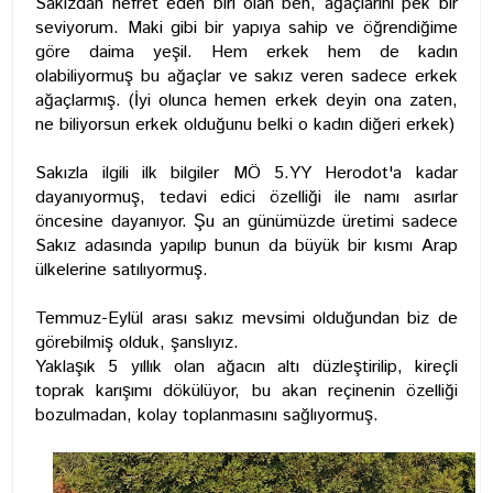
Sakızdan nefret eden biri olan ben, ağaçlarını pek bir
seviyorum. Maki gibi bir yapıya sahip ve öğrendiğime
göre daima yeşil. Hem erkek hem de kadın
olabiliyormuş bu ağaçlar ve sakız veren sadece erkek
ağaçlarmış. (İyi olunca hemen erkek deyin ona zaten,
ne biliyorsun erkek olduğunu belki o kadın diğeri erkek)
Sakızla ilgili ilk bilgiler MÖ 5.YY Herodot'a kadar
dayanıyormuş, tedavi edici özelliği ile namı asırlar
öncesine dayanıyor. Şu an günümüzde üretimi sadece
Sakız adasında yapılıp bunun da büyük bir kısmı Arap
ülkelerine satılıyormuş.
Temmuz-Eylül arası sakız mevsimi olduğundan biz de
görebilmiş olduk, şanslıyız.
Yaklaşık 5 yıllık olan ağacın altı düzleştirilip, kireçli
toprak karışımı dökülüyor, bu akan reçinenin özelliği
bozulmadan, kolay toplanmasını sağlıyormuş.