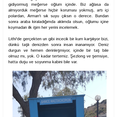
gidiyormuş meğerse oğlum içinde. Biz ağlasa da
almıyorduk meğerse hiçbir koruması yokmuş, artı içi
polardan, Arman'ı sık suyu çıksın o derece. Bundan
sonra araba kiraladığımda aklımda olsun, oğlumu içine
koymadan ilk işim her yerini incelemek.
Lithi'de gerçekten un gibi incecik bir kum karşılıyor bizi,
dünkü taşlı denizden sonra insan inanamıyor. Deniz
durgun ve hemen derinleşmiyor, içinde bir taş bile
olmaz mı, yok. O kadar tertemiz. Şezlong ve şemsiye,
hatta duşu ve soyunma kabini bile var.