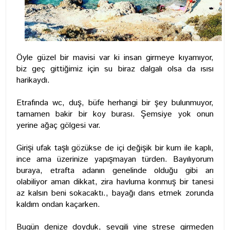
Öyle güzel bir mavisi var ki insan girmeye kıyamıyor,
biz geç gittiğimiz için su biraz dalgalı olsa da ısısı
harikaydı.
Etrafında wc, duş, büfe herhangi bir şey bulunmuyor,
tamamen bakir bir koy burası. Şemsiye yok onun
yerine ağaç gölgesi var.
Girişi ufak taşlı gözükse de içi değişik bir kum ile kaplı,
ince ama üzerinize yapışmayan türden. Bayılıyorum
buraya, etrafta adanın genelinde olduğu gibi arı
olabiliyor aman dikkat, zira havluma konmuş bir tanesi
az kalsın beni sokacaktı., bayağı dans etmek zorunda
kaldım ondan kaçarken.
Bugün denize doyduk, sevgili yine strese girmeden