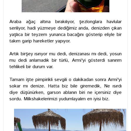
Araba ağaç altına bırakılıyor, şezlonglara havlular
seriliyor, hadi yüzmeye dediğimiz anda, denizden çıkan
yaşlıca bir teyzem yunanca bacağını gösterip eliyle bir
takım garip hareketler yapıyor.
Artık birşey ısırıyor mu dedi, denizanası mı dedi, yosun
mu dedi anlamadık bir türlü, Armi'yi gösterdi sanırım
tehlikeli bir durum var.
Tamam işte pimpirikli sevgili o dakikadan sonra Armi'yi
sokar mı denize. Hatta biz bile giremedik, Ne ısırdı
diye düşünürken, garson ablanın biri ne içersiniz diye
sordu. Milkshakelerimizi yudumlayalım en iyisi biz.