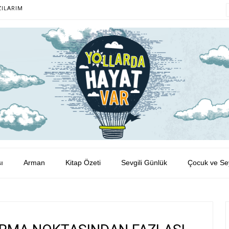
ZILARIM
ı
Arman
Kitap Özeti
Sevgili Günlük
Çocuk ve Se