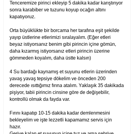
Tenceremize pirinci ekleyip 5 dakika kadar karıştırıyor
sonra karabiber ve tuzunu koyup ocağın altını
kapatıyoruz.
Orta büyüklükte bir borcama her tarafına eşit şekilde
yayıp üstlerine etlerimizi sıralayalım. (Eğer etleri
beyaz istiyorsanız benim gibi pirincin içine gömün,
daha kızarmış istiyorsanız etleri pirincin üzerine
gömmeden koyalım, daha üstte kalsın)
4 Su bardağı kaynamış et suyunu etlerin üzerinden
yavaş yavaş tepsiye dökelim ve önceden 200
derecede ısıttığımız fırına atalım. Yaklaşık 35 dakikada
pişiyor, tabii pirincin cinsine göre de değişebilir,
kontrollü olmak da fayda var.
Fırını kapatıp 10-15 dakika kadar demlenmesini
bekleyelim ve işte lezzetli kapamamız servis için
hazır.
Geriye kalan et suyunun içine tuz ve arpa şehriye