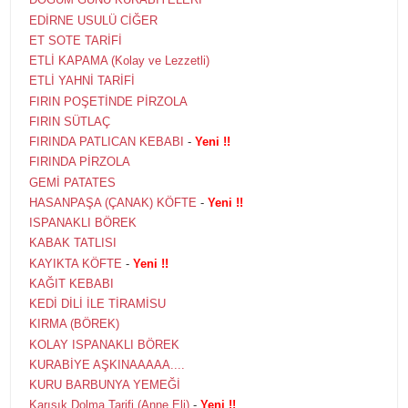
EDİRNE USULÜ CİĞER
ET SOTE TARİFİ
ETLİ KAPAMA (Kolay ve Lezzetli)
ETLİ YAHNİ TARİFİ
FIRIN POŞETİNDE PİRZOLA
FIRIN SÜTLAÇ
FIRINDA PATLICAN KEBABI
-
Yeni !!
FIRINDA PİRZOLA
GEMİ PATATES
HASANPAŞA (ÇANAK) KÖFTE
-
Yeni !!
ISPANAKLI BÖREK
KABAK TATLISI
KAYIKTA KÖFTE
-
Yeni !!
KAĞIT KEBABI
KEDİ DİLİ İLE TİRAMİSU
KIRMA (BÖREK)
KOLAY ISPANAKLI BÖREK
KURABİYE AŞKINAAAAA....
KURU BARBUNYA YEMEĞİ
Karışık Dolma Tarifi (Anne Eli)
-
Yeni !!