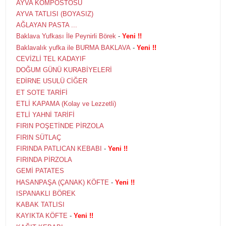
AYVA KOMPOSTOSU
AYVA TATLISI (BOYASIZ)
AĞLAYAN PASTA ...
Baklava Yufkası İle Peynirli Börek
-
Yeni !!
Baklavalık yufka ile BURMA BAKLAVA
-
Yeni !!
CEVİZLİ TEL KADAYIF
DOĞUM GÜNÜ KURABİYELERİ
EDİRNE USULÜ CİĞER
ET SOTE TARİFİ
ETLİ KAPAMA (Kolay ve Lezzetli)
ETLİ YAHNİ TARİFİ
FIRIN POŞETİNDE PİRZOLA
FIRIN SÜTLAÇ
FIRINDA PATLICAN KEBABI
-
Yeni !!
FIRINDA PİRZOLA
GEMİ PATATES
HASANPAŞA (ÇANAK) KÖFTE
-
Yeni !!
ISPANAKLI BÖREK
KABAK TATLISI
KAYIKTA KÖFTE
-
Yeni !!