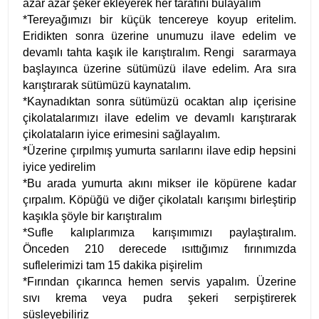
azar azar şeker ekleyerek her tarafını bulayalım
*Tereyağımızı bir küçük tencereye koyup eritelim.
Eridikten sonra üzerine unumuzu ilave edelim ve
devamlı tahta kaşık ile karıştıralım. Rengi sararmaya
başlayınca üzerine sütümüzü ilave edelim. Ara sıra
karıştırarak sütümüzü kaynatalım.
*Kaynadıktan sonra sütümüzü ocaktan alıp içerisine
çikolatalarımızı ilave edelim ve devamlı karıştırarak
çikolataların iyice erimesini sağlayalım.
*Üzerine çırpılmış yumurta sarılarını ilave edip hepsini
iyice yedirelim
*Bu arada yumurta akını mikser ile köpürene kadar
çırpalım. Köpüğü ve diğer çikolatalı karışımı birleştirip
kaşıkla şöyle bir karıştıralım
*Sufle kalıplarımıza karışımımızı paylaştıralım.
Önceden 210 derecede ısıttığımız fırınımızda
suflelerimizi tam 15 dakika pişirelim
*Fırından çıkarınca hemen servis yapalım. Üzerine
sıvı krema veya pudra şekeri serpiştirerek
süsleyebiliriz