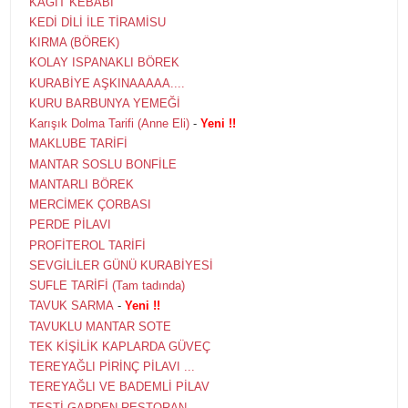
KAĞIT KEBABI
KEDİ DİLİ İLE TİRAMİSU
KIRMA (BÖREK)
KOLAY ISPANAKLI BÖREK
KURABİYE AŞKINAAAAA....
KURU BARBUNYA YEMEĞİ
Karışık Dolma Tarifi (Anne Eli)
-
Yeni !!
MAKLUBE TARİFİ
MANTAR SOSLU BONFİLE
MANTARLI BÖREK
MERCİMEK ÇORBASI
PERDE PİLAVI
PROFİTEROL TARİFİ
SEVGİLİLER GÜNÜ KURABİYESİ
SUFLE TARİFİ (Tam tadında)
TAVUK SARMA
-
Yeni !!
TAVUKLU MANTAR SOTE
TEK KİŞİLİK KAPLARDA GÜVEÇ
TEREYAĞLI PİRİNÇ PİLAVI ...
TEREYAĞLI VE BADEMLİ PİLAV
TESTİ GARDEN RESTORAN