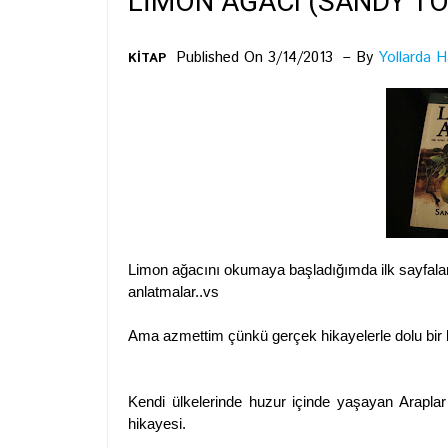
LİMON AĞACI (SANDY T
Published On 3/14/2013
By
Yollarda H
KİTAP
Limon ağacını okumaya başladığımda ilk sayfalarında
anlatmalar
Ama azmettim çünkü gerçek hikayelerle dolu bir 
Kendi ülkelerinde huzur içinde yaşayan Araplar
hikayesi.