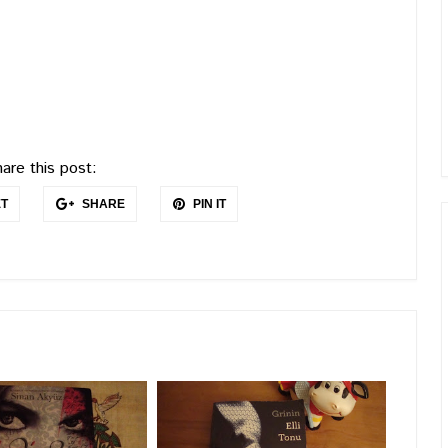
are this post:
T
SHARE
PIN IT