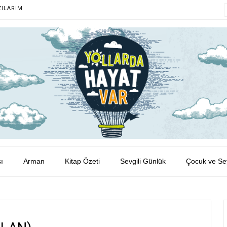
ZILARIM
ı
Arman
Kitap Özeti
Sevgili Günlük
Çocuk ve Se