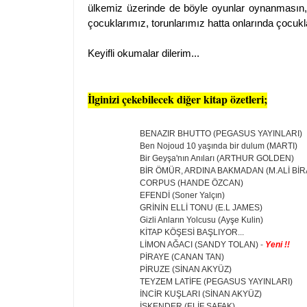
ülkemiz üzerinde de böyle oyunlar oynanmasın,
çocuklarımız, torunlarımız hatta onlarında çocukla
Keyifli okumalar dilerim...
İlginizi çekebilecek diğer kitap özetleri;
BENAZIR BHUTTO (PEGASUS YAYINLARI)
Ben Nojoud 10 yaşında bir dulum (MARTI)
Bir Geyşa'nın Anıları (ARTHUR GOLDEN)
BİR ÖMÜR, ARDINA BAKMADAN (M.ALİ Bİ
CORPUS (HANDE ÖZCAN)
EFENDİ (Soner Yalçın)
GRİNİN ELLİ TONU (E.L JAMES)
Gizli Anların Yolcusu (Ayşe Kulin)
KİTAP KÖŞESİ BAŞLIYOR...
LİMON AĞACI (SANDY TOLAN)
-
Yeni !!
PİRAYE (CANAN TAN)
PİRUZE (SİNAN AKYÜZ)
TEYZEM LATİFE (PEGASUS YAYINLARI)
İNCİR KUŞLARI (SİNAN AKYÜZ)
İSKENDER (ELİF ŞAFAK)