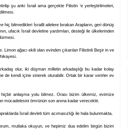
ilip şu anki İsrail ama gerçekte Filistin ‘e yerleştirilmeleri,
dilmesi.
e hiç bilmedikleri İsrailli ailelere bırakan Arapların, geri dönüş
, ufacık İsrail devletine yardımları, desteği ile ülkelerinden
dürmesi.
 Limon ağacı ekili olan evinden çıkarılan Filistinli Beşir in ve
 hikayesi.
rkadaş olur, iki düşman milletin arkadaşlığı bu kadar kolay
e de kendi içine sinerek oturabilir. Ortak bir karar verirler ev
şka hiçbir anlaşma yolu bilmez. Orası bizim ülkemiz, evimize
nun mücadelesini ömrünün son anına kadar verecektir.
raklarda İsrail devleti tüm acımasızlığı ile hala bulunmakta.
ırıyorum, mutlaka okuyun, ve hepimiz dua edelim birgün bizim