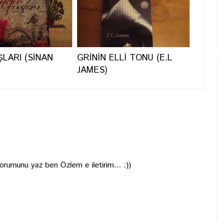
ŞLARI (SİNAN
GRİNİN ELLİ TONU (E.L
JAMES)
Yorumunu yaz ben Özlem e iletirim... :))