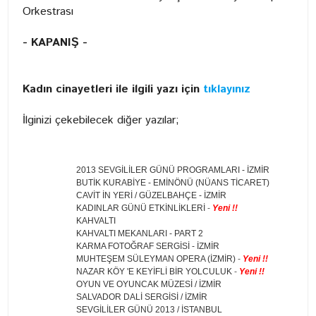
Orkestrası
- KAPANIŞ -
Kadın cinayetleri ile ilgili yazı için
tıklayınız
İlginizi çekebilecek diğer yazılar;
2013 SEVGİLİLER GÜNÜ PROGRAMLARI - İZMİR
BUTİK KURABİYE - EMİNÖNÜ (NÜANS TİCARET)
CAVİT İN YERİ / GÜZELBAHÇE - İZMİR
KADINLAR GÜNÜ ETKİNLİKLERİ
-
Yeni !!
KAHVALTI
KAHVALTI MEKANLARI - PART 2
KARMA FOTOĞRAF SERGİSİ - İZMİR
MUHTEŞEM SÜLEYMAN OPERA (İZMİR)
-
Yeni !!
NAZAR KÖY 'E KEYİFLİ BİR YOLCULUK
-
Yeni !!
OYUN VE OYUNCAK MÜZESİ / İZMİR
SALVADOR DALİ SERGİSİ / İZMİR
SEVGİLİLER GÜNÜ 2013 / İSTANBUL