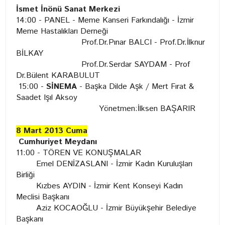
İsmet İnönü Sanat Merkezi
14:00 - PANEL - Meme Kanseri Farkındalığı - İzmir
Meme Hastalıkları Derneği
Prof.Dr.Pınar BALCI - Prof.Dr.İlknur
BİLKAY
Prof.Dr.Serdar SAYDAM - Prof
Dr.Bülent KARABULUT
15:00 -
SİNEMA
- Başka Dilde Aşk / Mert Fırat &
Saadet Işıl Aksoy
Yönetmen:İlksen BAŞARIR
8 Mart 2013 Cuma
Cumhuriyet Meydanı
11:00 - TÖREN VE KONUŞMALAR
Emel DENİZASLANI - İzmir Kadın Kuruluşları
Birliği
Kızbes AYDIN - İzmir Kent Konseyi Kadın
Meclisi Başkanı
Aziz KOCAOĞLU - İzmir Büyükşehir Belediye
Başkanı