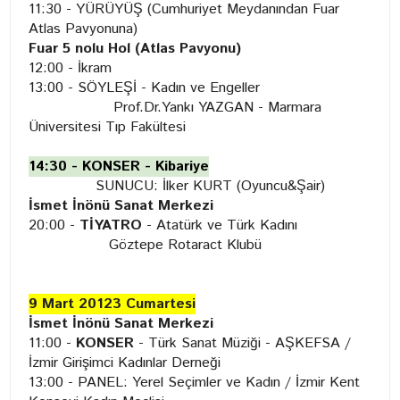
11:30 - YÜRÜYÜŞ (Cumhuriyet Meydanından Fuar
Atlas Pavyonuna)
Fuar 5 nolu Hol (Atlas Pavyonu)
12:00 - İkram
13:00 - SÖYLEŞİ - Kadın ve Engeller
Prof.Dr.Yankı YAZGAN - Marmara
Üniversitesi Tıp Fakültesi
14:30 - KONSER - Kibariye
SUNUCU: İlker KURT (Oyuncu&Şair)
İsmet İnönü Sanat Merkezi
20:00 -
TİYATRO
- Atatürk ve Türk Kadını
Göztepe Rotaract Klubü
9 Mart 20123 Cumartesi
İsmet İnönü Sanat Merkezi
11:00 -
KONSER
- Türk Sanat Müziği - AŞKEFSA /
İzmir Girişimci Kadınlar Derneği
13:00 - PANEL: Yerel Seçimler ve Kadın / İzmir Kent