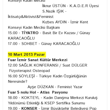
Konseyi Kadın Meclisi
İlknur ÜSTÜN - K.A.D.E.R Üyesi
S.Nazik IŞIK -
İktisatçı&Aktivist&Feminist
Kızbes AYDIN - İzmir Kent
Konseyi Kadın Meclisi Başkanı
15:00 -
TİYATRO
- Basit Bir Ev Kazası / Günay
KARACAOĞLU
17:00 - SOHBET - Günay KARACAOĞLU
10 Mart 2013 Pazar
Fuar İzmir Sanat Kültür Merkezi
12:00 SAĞLIK KONFERANSI / Suat DÜLGER
Fizyoterapist Osteopad
16:00 SÖYLEŞİ - Türkiye Kadın Özgürlüğünün
Neresinde?
Ayşe DÜZKAN - Feminist Yazar
Fuar 5 nolu Hol - Atlas Pavyonu
18:00 - KOKTEYL - Kadın Danışma Merkezi Kuruluş
Yıldönümü Etkinliği & KSEP Sertifika Sunumu
19:00 -
KONSER
- İzmir Büyükşehir Belediyesi Pop