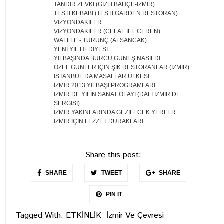
TANDIR ZEVKİ (GİZLİ BAHÇE-İZMİR)
TESTİ KEBABI (TESTİ GARDEN RESTORAN)
VİZYONDAKİLER
VİZYONDAKİLER (CELAL İLE CEREN)
WAFFLE - TURUNÇ (ALSANCAK)
YENİ YIL HEDİYESİ
YILBAŞINDA BURCU GÜNEŞ NASILDI..
ÖZEL GÜNLER İÇİN ŞIK RESTORANLAR (İZMİR)
İSTANBUL DA MASALLAR ÜLKESİ
İZMİR 2013 YILBAŞI PROGRAMLARI
İZMİR DE YILIN SANAT OLAYI (DALİ İZMİR DE
SERGİSİ)
İZMİR YAKINLARINDA GEZİLECEK YERLER
İZMİR İÇİN LEZZET DURAKLARI
Share this post:
SHARE
TWEET
SHARE
PIN IT
Tagged With:
ETKİNLİK
İzmir Ve Çevresi